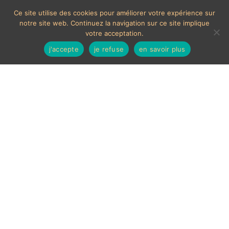
Ce site utilise des cookies pour améliorer votre expérience sur
notre site web. Continuez la navigation sur ce site implique
votre acceptation.
j'accepte
je refuse
en savoir plus
MOYENS DE PAIEMENTS ACCEPTÉS
Les chèques étrangers ne sont pas acceptés sur le site.
En cas de paiement par carte bancaire, un délais de 7
jours ouvrés sera nécessaire à la validation de celui-ci,